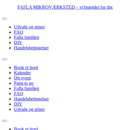
Videre
FAFLA MIKROVÆRKSTED – vi brænder for dig
til
indhold
Udvalg og priser
FAQ
Fafla familien
DIY
Handelsbetingelser
Book et bord
Kalender
Dit event
Paint to go
Fafla familien
FAQ
Handelsbetingelser
DIY
Udvalg og priser
Book et bord