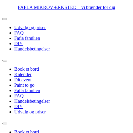
Videre
FAFLA MIKROVÆRKSTED – vi brænder for dig
til
indhold
Udvalg og priser
FAQ
Fafla familien
DIY
Handelsbetingelser
Book et bord
Kalender
Dit event
Paint to go
Fafla familien
FAQ
Handelsbetingelser
DIY
Udvalg og priser
Book et bord