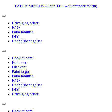
Videre
FAFLA MIKROVÆRKSTED – vi brænder for dig
til
indhold
Udvalg og priser
FAQ
Fafla familien
DIY
Handelsbetingelser
Book et bord
Kalender
Dit event
Paint to go
Fafla familien
FAQ
Handelsbetingelser
DIY
Udvalg og priser
Book et bord