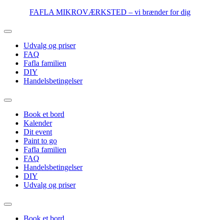
Videre
FAFLA MIKROVÆRKSTED – vi brænder for dig
til
indhold
Udvalg og priser
FAQ
Fafla familien
DIY
Handelsbetingelser
Book et bord
Kalender
Dit event
Paint to go
Fafla familien
FAQ
Handelsbetingelser
DIY
Udvalg og priser
Book et bord