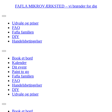
Videre
FAFLA MIKROVÆRKSTED – vi brænder for dig
til
indhold
Udvalg og priser
FAQ
Fafla familien
DIY
Handelsbetingelser
Book et bord
Kalender
Dit event
Paint to go
Fafla familien
FAQ
Handelsbetingelser
DIY
Udvalg og priser
Book et bord