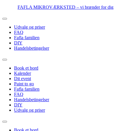
Videre
FAFLA MIKROVÆRKSTED – vi brænder for dig
til
indhold
Udvalg og priser
FAQ
Fafla familien
DIY
Handelsbetingelser
Book et bord
Kalender
Dit event
Paint to go
Fafla familien
FAQ
Handelsbetingelser
DIY
Udvalg og priser
Book et bord