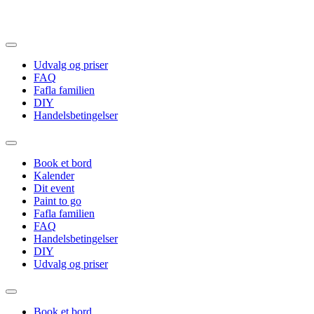
Videre
til
indhold
Udvalg og priser
FAQ
Fafla familien
DIY
Handelsbetingelser
Book et bord
Kalender
Dit event
Paint to go
Fafla familien
FAQ
Handelsbetingelser
DIY
Udvalg og priser
Book et bord