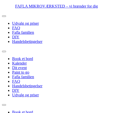
Videre
FAFLA MIKROVÆRKSTED – vi brænder for dig
til
indhold
Udvalg og priser
FAQ
Fafla familien
DIY
Handelsbetingelser
Book et bord
Kalender
Dit event
Paint to go
Fafla familien
FAQ
Handelsbetingelser
DIY
Udvalg og priser
Book et bord