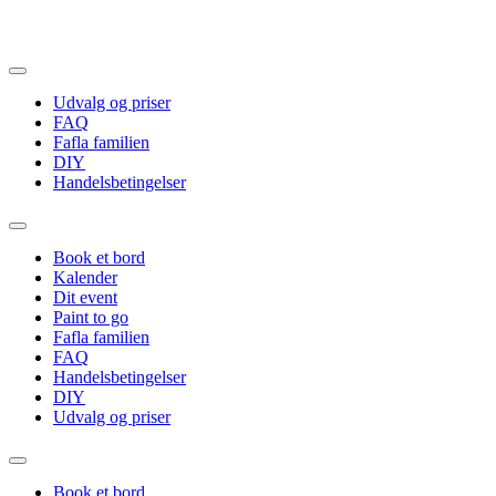
Videre
til
indhold
Udvalg og priser
FAQ
Fafla familien
DIY
Handelsbetingelser
Book et bord
Kalender
Dit event
Paint to go
Fafla familien
FAQ
Handelsbetingelser
DIY
Udvalg og priser
Book et bord