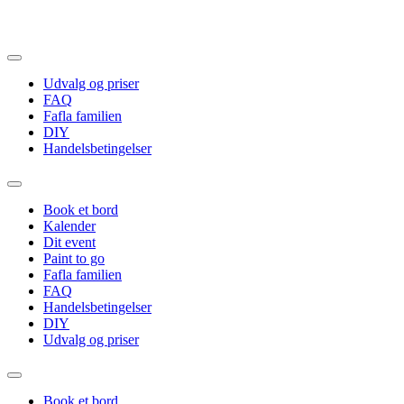
Videre
til
indhold
Udvalg og priser
FAQ
Fafla familien
DIY
Handelsbetingelser
Book et bord
Kalender
Dit event
Paint to go
Fafla familien
FAQ
Handelsbetingelser
DIY
Udvalg og priser
Book et bord