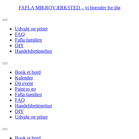
Videre
FAFLA MIKROVÆRKSTED – vi brænder for dig
til
indhold
Udvalg og priser
FAQ
Fafla familien
DIY
Handelsbetingelser
Book et bord
Kalender
Dit event
Paint to go
Fafla familien
FAQ
Handelsbetingelser
DIY
Udvalg og priser
Book et bord