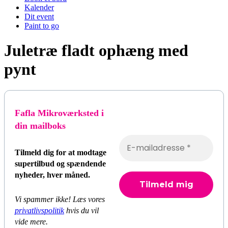
Kalender
Dit event
Paint to go
Juletræ fladt ophæng med
pynt
Fafla Mikroværksted i
din mailboks
Tilmeld dig for at modtage
supertilbud og spændende
nyheder, hver måned.
Vi spammer ikke! Læs vores
privatlivspolitik
hvis du vil
vide mere.