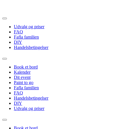
Videre
til
indhold
Udvalg og priser
FAQ
Fafla familien
DIY
Handelsbetingelser
Book et bord
Kalender
Dit event
Paint to go
Fafla familien
FAQ
Handelsbetingelser
DIY
Udvalg og priser
Book et bord