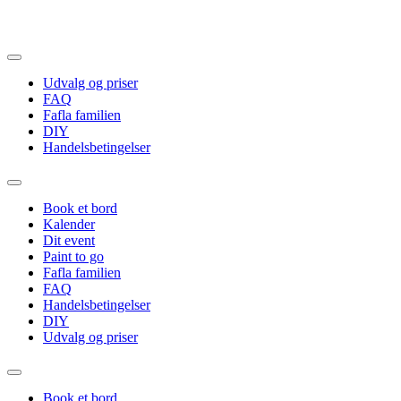
Videre
til
indhold
Udvalg og priser
FAQ
Fafla familien
DIY
Handelsbetingelser
Book et bord
Kalender
Dit event
Paint to go
Fafla familien
FAQ
Handelsbetingelser
DIY
Udvalg og priser
Book et bord