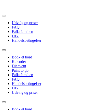
Videre
til
indhold
Udvalg og priser
FAQ
Fafla familien
DIY
Handelsbetingelser
Book et bord
Kalender
Dit event
Paint to go
Fafla familien
FAQ
Handelsbetingelser
DIY
Udvalg og priser
Book et bord