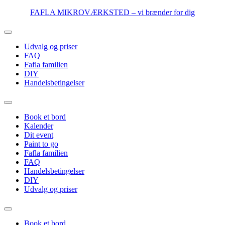
Videre
FAFLA MIKROVÆRKSTED – vi brænder for dig
til
indhold
Udvalg og priser
FAQ
Fafla familien
DIY
Handelsbetingelser
Book et bord
Kalender
Dit event
Paint to go
Fafla familien
FAQ
Handelsbetingelser
DIY
Udvalg og priser
Book et bord