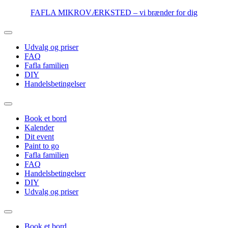
Videre
FAFLA MIKROVÆRKSTED – vi brænder for dig
til
indhold
Udvalg og priser
FAQ
Fafla familien
DIY
Handelsbetingelser
Book et bord
Kalender
Dit event
Paint to go
Fafla familien
FAQ
Handelsbetingelser
DIY
Udvalg og priser
Book et bord